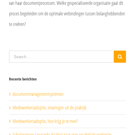
van haar documentprocessen. Welke gespecialiseerde organisatie gaat dit
proces begeleiden om de optimale verbindingen tussen belanghebbenden
te creëren?
Recente berichten
documentmanagementsystemen
Medewerkersadoptie, ervaringen uit de praktijk
Medewerkersadoptie, hoe krijg je ze mee?
Scholengroep Leonardo da Vinci gaat over op digitale werkwijze