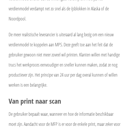
verdienmodel verdampt net zo snel als de ijsblokken in Alaska of de
Noordpool.
De meer realistische leverancier is uiteraard al lang bezig om een nieuw
verdienmodel te koppelen aan MPS. Deze geeft toe aan het feit dat de
gebruiker gewoon niet meer zoveel wil printen. Klanten willen met handige
trucs het werkproces eenvoudiger en sneller kunnen maken, zodat ze nog
productiever zijn. Het principe van 24 uur per dag overal kunnen of willen
werken is een belangrijke.
Van print naar scan
De gebruiker bepaalt waar, wanneer en hoe de informatie beschikbaar
moet zijn. Aandacht voor de MFP is er voor de enkele print, maar zeker voor