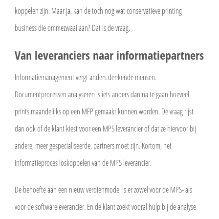
koppelen zijn. Maar ja, kan de toch nog wat conservatieve printing
business die ommezwaai aan? Dat is de vraag.
Van leveranciers naar informatiepartners
Informatiemanagement vergt anders denkende mensen.
Documentprocessen analyseren is iets anders dan na te gaan hoeveel
prints maandelijks op een MFP gemaakt kunnen worden. De vraag rijst
dan ook of de klant kiest voor een MPS leverancier of dat ze hiervoor bij
andere, meer gespecialiseerde, partners moet zijn. Kortom, het
informatieproces loskoppelen van de MPS leverancier.
De behoefte aan een nieuw verdienmodel is er zowel voor de MPS- als
voor de softwareleverancier. En de klant zoekt vooral hulp bij de analyse