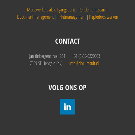
Medewerkers als uitgangspunt
|
Rendementsscan
|
Documentmanagement
|
Printmanagement
|
Papierloos werken
CONTACT
Jan tinbergenstraat 234
+31 (0)85-0220003
7559 ST Hengelo (ov)
info@docuresult.nl
VOLG ONS OP