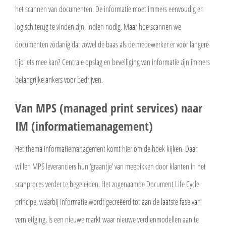
het scannen van documenten. De informatie moet immers eenvoudig en
logisch terug te vinden zijn, indien nodig. Maar hoe scannen we
documenten zodanig dat zowel de baas als de medewerker er voor langere
tijd iets mee kan? Centrale opslag en beveiliging van informatie zijn immers
belangrijke ankers voor bedrijven.
Van MPS (managed print services) naar
IM (informatiemanagement)
Het thema informatiemanagement komt hier om de hoek kijken. Daar
willen MPS leveranciers hun ‘graantje’ van meepikken door klanten in het
scanproces verder te begeleiden. Het zogenaamde Document Life Cycle
principe, waarbij informatie wordt gecreëerd tot aan de laatste fase van
vernietiging, is een nieuwe markt waar nieuwe verdienmodellen aan te