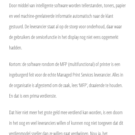
Door middel van intelligente software worden tellerstanden, toners, papier
en veel machine-gerelateerde informatie automatisch naar de klant
gestuurd. De leverancier staat al op de stoep voor onderhoud, daar waar
de gebruikers de servicefunctie in het display nog niet eens opgemerkt
hadden.
Kortom: de software rondom de MFP (multifunctional) of printer is een
ingeburgerd feit voor de echte Managed Print Services leverancier. Alles in
de organisatie is afgestemd om de zaak, lees ‘MFP’, draaiende te houden.
En dat is een prima verdienste.
Dat hier niet meer het grote geld mee verdiend kan worden, is een doorn
in het oog en veel leveranciers willen of kunnen nog niet toegeven dat dit
verdienmodel sneller dan ze willen gaat verdwijnen. Nou ja, het