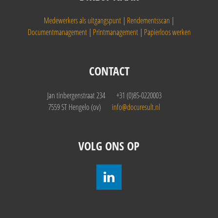
Medewerkers als uitgangspunt
|
Rendementsscan
|
Documentmanagement
|
Printmanagement
|
Papierloos werken
CONTACT
Jan tinbergenstraat 234
+31 (0)85-0220003
7559 ST Hengelo (ov)
info@docuresult.nl
VOLG ONS OP