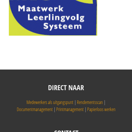
DIRECT NAAR
Medewerkers als uitgangspunt
|
Rendementsscan
|
Documentmanagement
|
Printmanagement
|
Papierloos werken