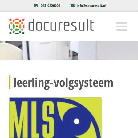
085-0220003
info@docuresult.nl
leerling-volgsysteem