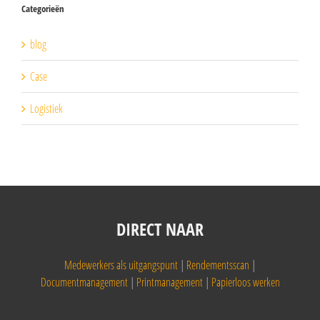
Categorieën
blog
Case
Logistiek
DIRECT NAAR
Medewerkers als uitgangspunt
|
Rendementsscan
|
Documentmanagement
|
Printmanagement
|
Papierloos werken