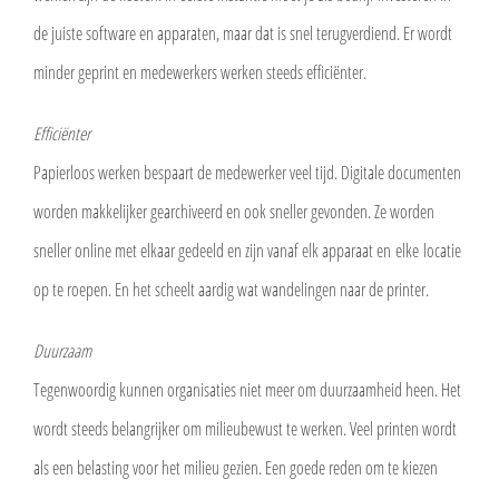
de juiste software en apparaten, maar dat is snel terugverdiend. Er wordt
minder geprint en medewerkers werken steeds efficiënter.
Efficiënter
Papierloos werken bespaart de medewerker veel tijd. Digitale documenten
worden makkelijker gearchiveerd en ook sneller gevonden. Ze worden
sneller online met elkaar gedeeld en zijn vanaf elk apparaat en elke locatie
op te roepen. En het scheelt aardig wat wandelingen naar de printer.
Duurzaam
Tegenwoordig kunnen organisaties niet meer om duurzaamheid heen. Het
wordt steeds belangrijker om milieubewust te werken. Veel printen wordt
als een belasting voor het milieu gezien. Een goede reden om te kiezen