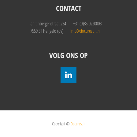
CONTACT
Jan tinbergenstraat 234
+31 (0)85-0220003
7559 ST Hengelo (ov)
info@docuresult.nl
VOLG ONS OP
Copyright ©
Docuresult