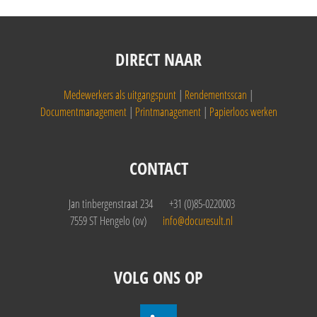
DIRECT NAAR
Medewerkers als uitgangspunt
|
Rendementsscan
|
Documentmanagement
|
Printmanagement
|
Papierloos werken
CONTACT
Jan tinbergenstraat 234
+31 (0)85-0220003
7559 ST Hengelo (ov)
info@docuresult.nl
VOLG ONS OP