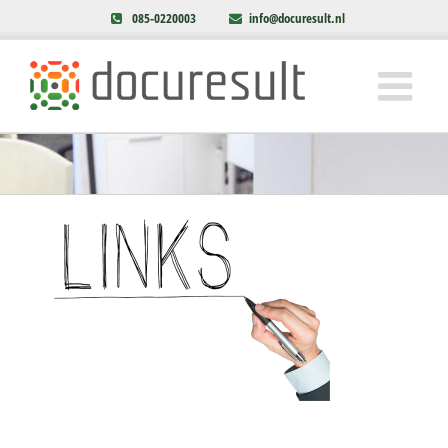
085-0220003
info@docuresult.nl