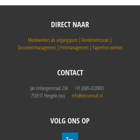
DIRECT NAAR
Medewerkers als uitgangspunt
|
Rendementsscan
|
Documentmanagement
|
Printmanagement
|
Papierloos werken
CONTACT
Jan tinbergenstraat 234
+31 (0)85-0220003
7559 ST Hengelo (ov)
info@docuresult.nl
VOLG ONS OP